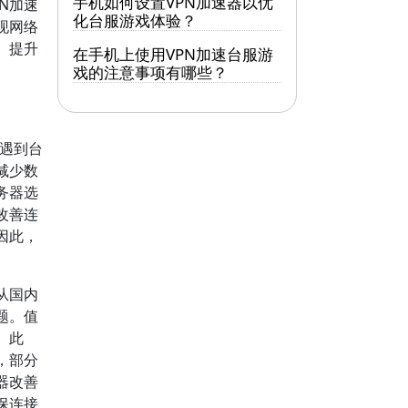
手机如何设置VPN加速器以优
N加速
化台服游戏体验？
现网络
、提升
在手机上使用VPN加速台服游
戏的注意事项有哪些？
遇到台
减少数
务器选
改善连
因此，
从国内
题。值
。此
，部分
器改善
保连接